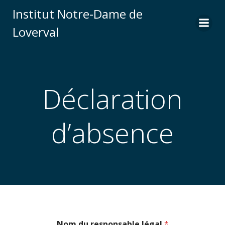
Skip
Institut Notre-Dame de
to
Loverval
content
Déclaration
d’absence
Nom du responsable légal
*